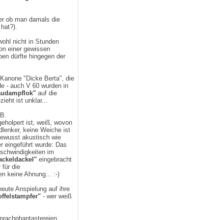
der ob man damals die
hat?).
ohl nicht in Stunden
on einer gewissen
en dürfte hingegen der
Kanone "Dicke Berta", die
e - auch V 60 wurden in
audampflok"
auf die
ht ist unklar...
.B.
geholpert ist, weiß, wovon
dlenker, keine Weiche ist
tbewusst akustisch wie
er eingeführt wurde: Das
eschwindigkeiten im
ckeldackel"
eingebracht
 für die
n keine Ahnung... :-)
rneute Anspielung auf ihre
offelstampfer"
- wer weiß
Sprachphantastereien.