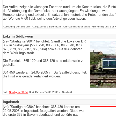
Der Artikel zeigt alle wichtigen Facetten rund um die Konstruktion, die Einf
die Verdrängung der Dampfloks, aber auch jüngere Entwicklungen wie
Remotorisierung und aktuelle Einsatzzahlen, historische Fotos runden da
ab. Wer die V 60 liebt, sollte den Artikel gelesen haben.
Abbildung der aktuellen Ausgabe des Eisenbahn Journals mit freundlicher Genehmigung der 
Loks in Südbayern
(ve) "Starfighter9804" berichtet: Sämtliche Loks der BR
362 in Südbayern (558, 798, 805, 806, 845, 848, 873,
875, 879, 883, 887, 888, 904) sowie 363 814 gehören
dem Werk Ingolstadt.
Die Funkloks 365 120 und 365 129 sind mittlerweile z-
gestellt.
364 450 wurde am 24.05.2005 im Bw Saalfeld gesichtet,
die Frist war gerade verlängert worden.
Foto
Starfighter9804
: 364 450 am 24.05.2005 in Saalfeld
Ingolstadt
(ve) "Starfighter9804" berichtet: 363 439 konnte am
22.05.2005 in Ingolstadt fotografiert werden. Diese war
die erste 363 in Bayern überhaupt und gehörte nach