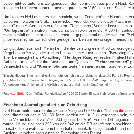
Leider gibt es unter uns Zeitgenossen, die - vermutlich aus purem Neid, Ra
infantilen Lokführerträumen - unserer guten alten V 60 nicht den Spaltfilter 
Um blanken Neid muss es sich handeln, wenn Fans größerer Hubräume von
sprechen - warten wir's ab, meine lieben Freunde, wer die letzte Maschine a
gemäßigten Äußerungen verpflichtete (Reichsbahn-)Beamte lassen sich z
"Güllepumpe"
hinreißen - was pumpt denn wohl eine Ost-V 60? Im süddeu
Zwischenfall mit einem einheimischen Lrf gegeben haben, der sich mit
"Sc
unbeliebt machte. Es soll dies genügen als Beispiel unwürdigen menschli
Es gibt durchaus noch Menschen, die die Leistung einer V 60 zu würdigen 
Vergabe von Spitz-, oder in dem Fall wohl eher Kosenamen:
"Bergziege"
z
ihrer Behändigkeit am Ablaufberg,
"Fleißiges Rangierlieschen"
, gleichfal
Antriebsstrang würdigt ihre Ausdauer und Quirligkeit.
"Schienenmoped"
gr
Verniedlichung und
"Kleiner Stangenteufel"
erinnert an ein Kuscheltier zum
Entschuldigung! Bitte nicht alles Ernst nehmen! Ich bin der Meinung, dass alle Fans ihr Recht
jede Maschine ihre Daseinsberechtigung in der Artenvielfalt hat. Äußerungen in obiger Glosse,
"Andersdenkende" richten sind wirklich und ganz ehrlich nur im Spaß gemeint!
Foto
Axel Spille
: Das "fleißige Rangierlieschen" 260 321 beim Einsatz in der Abenddämmerung
Eisenbahn Journal gratuliert zum Geburtstag
(ve) Neun Seiten widmet die aktuelle Ausgabe 6/2005 des
"Eisenbahn Jour
der "Nimmermüden V 60". 50 Jahre werden am 10. Juni vergangen sein, als
erste Vorauslokomotive, V 60 003, gebaut bei MaK, von der DB abgenom
wurde. Heute sind noch 395 von den 942 an die DB gelieferten Maschinen 
Einsatz. Bei privaten Unternehmen haben ebenfalls einige überlebt und sel
Ausland versehen noch einzelne Exemplare ihren Dienst.