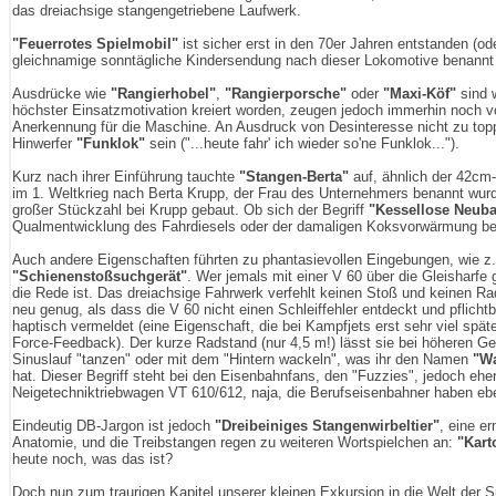
das dreiachsige stangengetriebene Laufwerk.
"Feuerrotes Spielmobil"
ist sicher erst in den 70er Jahren entstanden (o
gleichnamige sonntägliche Kindersendung nach dieser Lokomotive benannt 
Ausdrücke wie
"Rangierhobel"
,
"Rangierporsche"
oder
"Maxi-Köf"
sind w
höchster Einsatzmotivation kreiert worden, zeugen jedoch immerhin noch v
Anerkennung für die Maschine. An Ausdruck von Desinteresse nicht zu topp
Hinwerfer
"Funklok"
sein ("...heute fahr' ich wieder so'ne Funklok...").
Kurz nach ihrer Einführung tauchte
"Stangen-Berta"
auf, ähnlich der 42cm-
im 1. Weltkrieg nach Berta Krupp, der Frau des Unternehmers benannt wurd
großer Stückzahl bei Krupp gebaut. Ob sich der Begriff
"Kessellose Neub
Qualmentwicklung des Fahrdiesels oder der damaligen Koksvorwärmung bezie
Auch andere Eigenschaften führten zu phantasievollen Eingebungen, wie z
"Schienenstoßsuchgerät"
. Wer jemals mit einer V 60 über die Gleisharfe 
die Rede ist. Das dreiachsige Fahrwerk verfehlt keinen Stoß und keinen Ra
neu genug, als dass die V 60 nicht einen Schleiffehler entdeckt und pflich
haptisch vermeldet (eine Eigenschaft, die bei Kampfjets erst sehr viel spät
Force-Feedback). Der kurze Radstand (nur 4,5 m!) lässt sie bei höheren G
Sinuslauf "tanzen" oder mit dem "Hintern wackeln", was ihr den Namen
"Wa
hat. Dieser Begriff steht bei den Eisenbahnfans, den "Fuzzies", jedoch eher
Neigetechniktriebwagen VT 610/612, naja, die Berufseisenbahner haben ebe
Eindeutig DB-Jargon ist jedoch
"Dreibeiniges Stangenwirbeltier"
, eine e
Anatomie, und die Treibstangen regen zu weiteren Wortspielchen an:
"Kart
heute noch, was das ist?
Doch nun zum traurigen Kapitel unserer kleinen Exkursion in die Welt der 