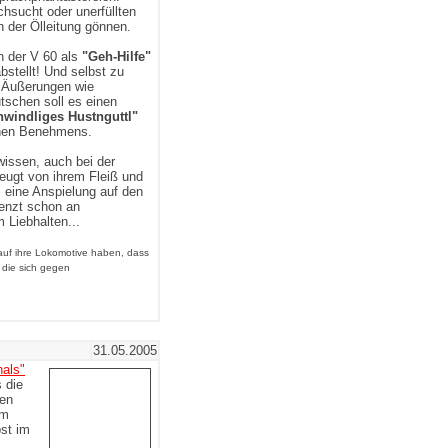
chsucht oder unerfüllten
in der Ölleitung gönnen.
 der V 60 als
"Geh-Hilfe"
bstellt! Und selbst zu
u Äußerungen wie
tschen soll es einen
hwindliges Hustnguttl"
chen Benehmens.
wissen, auch bei der
eugt von ihrem Fleiß und
ls eine Anspielung auf den
enzt schon an
 Liebhalten...
 auf ihre Lokomotive haben, dass
 die sich gegen
31.05.2005
nals"
 die
men
im
bst im