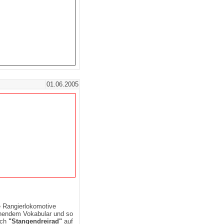
01.06.2005
e Rangierlokomotive
chendem Vokabular und so
uch
"Stangendreirad"
auf