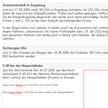
Zusammenstoß in Augsburg
(ve) Am 17.08.2005 stieß 363 810 in Augsburg rückwärts mit 232 245 zusa
dabei die klassischen Aufprallschäden: Puffer nach außen gebogen, Griffsta
Da die Rangierkupplung abgesenkt war wurde auch diese beschädigt. Auße
Achse 1 und 2, 232 an der dem Aufprall nächstliegenden Achse.
In der Regel halten sich weitere Schäden durch die Konstruktion der verfor
engen Rahmen. Lokomotiven mit starrer Pufferplatte (wie z.B. die 232) hing
den gesamten Rahmen und häufig auch in Motor und Getriebe, die dadurch 
nehmen.
Sichtungen Ulm
(ve) In Ulm konnten am Morgen des 16.08.2005 die Funkloks 365 144 sowie
850 beobachtet werden.
V 60 bei der Hespertalbahn
(ds) Am Wochenende des 30.07.2005 war die frisch
restaurierte V 60 615 der Hammer Museumseisenbahn
beim Lokfest der Hespertalbahn (Essen) im Einsatz.
siehe auch
Bericht
zur V 60 615 vom 24.02.2005
Foto
Daniel Sack
: V 60 615 auf dem Lokfest der Hespertalbahn