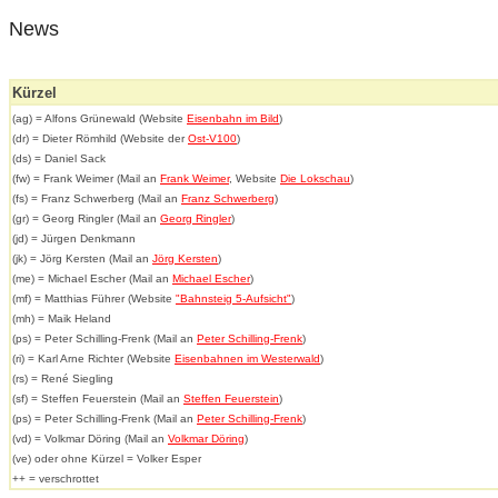
News
Kürzel
(ag) = Alfons Grünewald (Website
Eisenbahn im Bild
)
(dr) = Dieter Römhild (Website der
Ost-V100
)
(ds) = Daniel Sack
(fw) = Frank Weimer (Mail an
Frank Weimer
, Website
Die Lokschau
)
(fs) = Franz Schwerberg (Mail an
Franz Schwerberg
)
(gr) = Georg Ringler (Mail an
Georg Ringler
)
(jd) = Jürgen Denkmann
(jk) = Jörg Kersten (Mail an
Jörg Kersten
)
(me) = Michael Escher (Mail an
Michael Escher
)
(mf) = Matthias Führer (Website
"Bahnsteig 5-Aufsicht"
)
(mh) = Maik Heland
(ps) = Peter Schilling-Frenk (Mail an
Peter Schilling-Frenk
)
(ri) = Karl Arne Richter (Website
Eisenbahnen im Westerwald
)
(rs) = René Siegling
(sf) = Steffen Feuerstein (Mail an
Steffen Feuerstein
)
(ps) = Peter Schilling-Frenk (Mail an
Peter Schilling-Frenk
)
(vd) = Volkmar Döring (Mail an
Volkmar Döring
)
(ve) oder ohne Kürzel = Volker Esper
++ = verschrottet