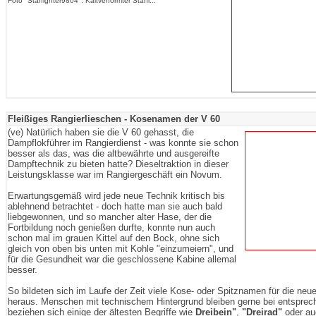
Foto "Starfighter9804": Kaltverformter Stahl...
Fleißiges Rangierlieschen - Kosenamen der V 60
(ve) Natürlich haben sie die V 60 gehasst, die
Dampflokführer im Rangierdienst - was konnte sie schon
besser als das, was die altbewährte und ausgereifte
Dampftechnik zu bieten hatte? Dieseltraktion in dieser
Leistungsklasse war im Rangiergeschäft ein Novum.
Erwartungsgemäß wird jede neue Technik kritisch bis
ablehnend betrachtet - doch hatte man sie auch bald
liebgewonnen, und so mancher alter Hase, der die
Fortbildung noch genießen durfte, konnte nun auch
schon mal im grauen Kittel auf den Bock, ohne sich
gleich von oben bis unten mit Kohle "einzumeiern", und
für die Gesundheit war die geschlossene Kabine allemal
besser.
So bildeten sich im Laufe der Zeit viele Kose- oder Spitznamen für die neu
heraus. Menschen mit technischem Hintergrund bleiben gerne bei entspre
beziehen sich einige der ältesten Begriffe wie
Dreibein"
,
"Dreirad"
oder a