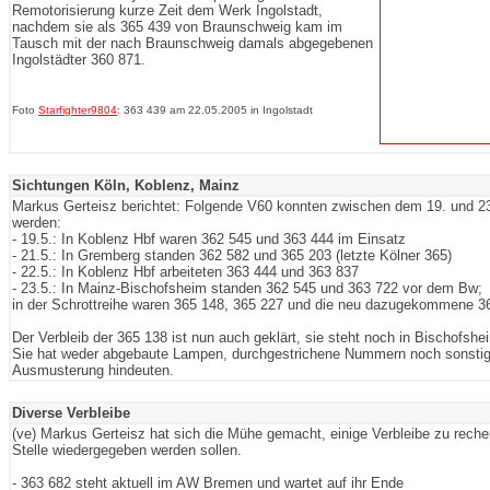
Remotorisierung kurze Zeit dem Werk Ingolstadt,
nachdem sie als 365 439 von Braunschweig kam im
Tausch mit der nach Braunschweig damals abgegebenen
Ingolstädter 360 871.
Foto
Starfighter9804
: 363 439 am 22.05.2005 in Ingolstadt
Sichtungen Köln, Koblenz, Mainz
Markus Gerteisz berichtet: Folgende V60 konnten zwischen dem 19. und 23
werden:
- 19.5.: In Koblenz Hbf waren 362 545 und 363 444 im Einsatz
- 21.5.: In Gremberg standen 362 582 und 365 203 (letzte Kölner 365)
- 22.5.: In Koblenz Hbf arbeiteten 363 444 und 363 837
- 23.5.: In Mainz-Bischofsheim standen 362 545 und 363 722 vor dem Bw;
in der Schrottreihe waren 365 148, 365 227 und die neu dazugekommene 3
Der Verbleib der 365 138 ist nun auch geklärt, sie steht noch in Bischofshe
Sie hat weder abgebaute Lampen, durchgestrichene Nummern noch sonstig
Ausmusterung hindeuten.
Diverse Verbleibe
(ve) Markus Gerteisz hat sich die Mühe gemacht, einige Verbleibe zu recher
Stelle wiedergegeben werden sollen.
- 363 682 steht aktuell im AW Bremen und wartet auf ihr Ende